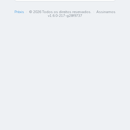
Prëxis
·
© 2026 Todos os direitos reservados.
·
Assinamos
v1.6.0-217-g28f9737